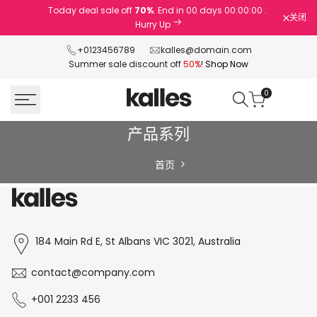
跳
Today deal sale off
70%
. End in
00
days
00
:
00
:
00
.
关闭
到
Hurry Up
内
+0123456789
kalles@domain.com
容
Summer sale discount off
50%
!
Shop Now
0
产
产品系列
品
首页
系
列
184 Main Rd E, St Albans VIC 3021, Australia
contact@company.com
+001 2233 456