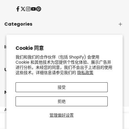
Facebook
Twitter
Instagram
YouTube
Pinterest
Categories
Information
Cookie 同意
我们和我们的合作伙伴（包括 Shopify) 会使用
Cookie 和其他技术为您提供个性化体验、展示广告并
进行分析。未经您的同意，我们不会出于上述目的使用
Useful links
这些技术。详细信息请参见我们的
隐私政策
接受
Newsletter Signup
拒绝
Subscribe to our newsletter and get 10% off your first
All Rights Reserved © 2025
Kalles
- Developed by
The4
管理偏好设置
purchase
0
0
Shop
Wishlist
Cart
Search
Account